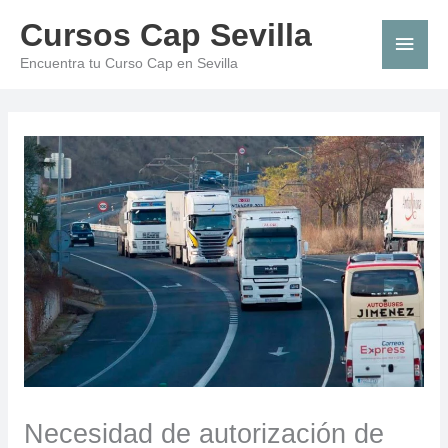
Ir
Men
Cursos Cap Sevilla
al
princ
Encuentra tu Curso Cap en Sevilla
contenido
Necesidad de autorización de