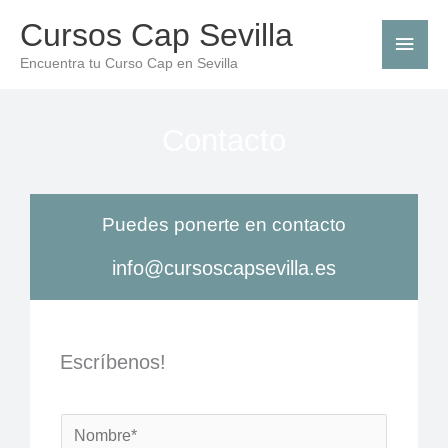
Ir
Men
Cursos Cap Sevilla
al
princ
Encuentra tu Curso Cap en Sevilla
contenido
Contacto
Puedes ponerte en contacto
info@cursoscapsevilla.es
Escríbenos!
N