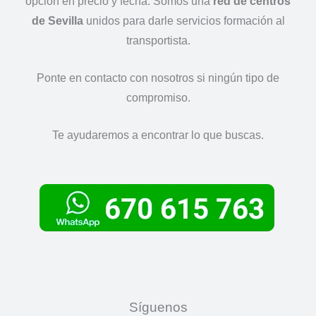
opción en precio y fecha. Somos una
red de centros
*
de Sevilla
unidos para darle servicios formación al
transportista.
Ponte en contacto con nosotros si ningún tipo de
compromiso.
Te ayudaremos a encontrar lo que buscas.
Síguenos