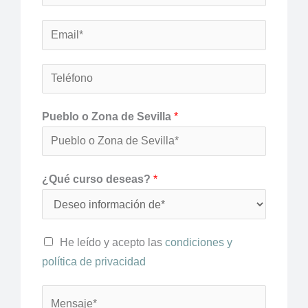
o
m
E
b
m
r
a
T
e
i
e
*
l
l
Pueblo o Zona de Sevilla
*
*
é
f
o
¿Qué curso deseas?
*
n
o
He leído y acepto las
condiciones y
política de privacidad
A