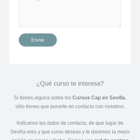
d
d
i
t
i
Enviar
o
n
a
l
M
¿Qué curso te interesa?
e
Si tienes alguna sobre los
Cursos Cap en Sevilla
,
s
sólo tienes que ponerte en contacto con nosotros.
s
a
Indícanos tus datos de contacto, de que lugar de
g
Sevilla eres y que curso deseas y te daremos la mejor
e