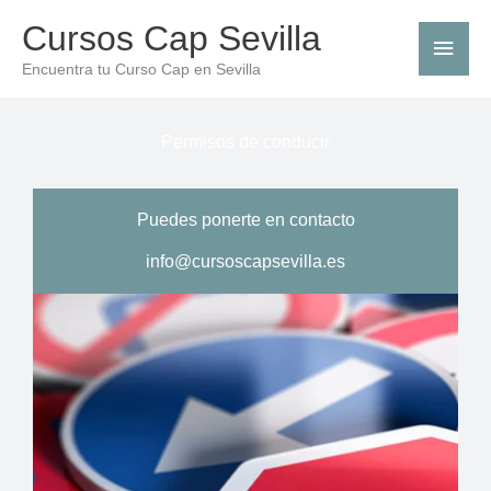
Ir
Men
Cursos Cap Sevilla
al
princ
Encuentra tu Curso Cap en Sevilla
contenido
Permisos de conducir
Puedes ponerte en contacto
info@cursoscapsevilla.es