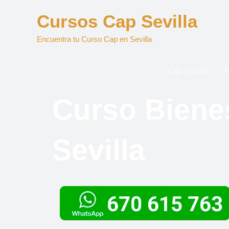
Ir
Cursos Cap Sevilla
al
contenido
Encuentra tu Curso Cap en Sevilla
Cap Inicial
Curso Biene
Sevilla