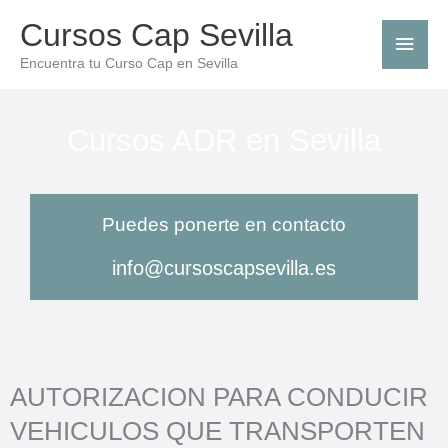
Ir
Men
Cursos Cap Sevilla
al
princ
Encuentra tu Curso Cap en Sevilla
contenido
Cursos ADR en Sevilla
Puedes ponerte en contacto​
info@cursoscapsevilla.es
AUTORIZACION PARA CONDUCIR
VEHICULOS QUE TRANSPORTEN